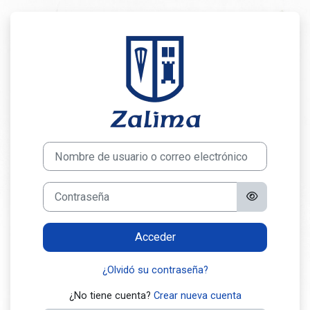
Salta al contenido principal
Entrar a Forma
Saltar a creación de una nueva cuenta
Nombre de usuario o correo electrónico
Contraseña
Acceder
¿Olvidó su contraseña?
¿No tiene cuenta?
Crear nueva cuenta