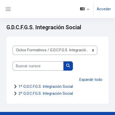
Salta al contenido principal
Acceder
Panel lateral
G.D.C.F.G.S. Integración Social
Categorías
Buscar cursos
Buscar cursos
Expandir todo
1º G.D.C.F.G.S. Integración Social
2º G.D.C.F.G.S. Integración Social