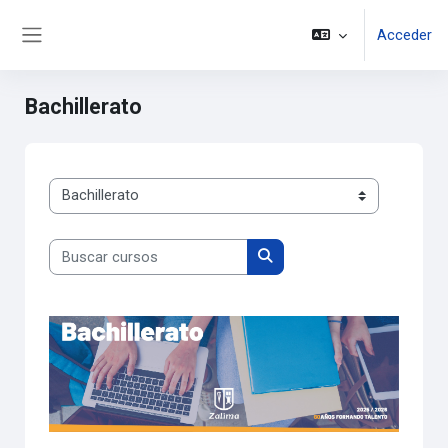
Salta al contenido principal
Acceder
Panel lateral
Bachillerato
Categorías
Buscar cursos
Buscar cursos