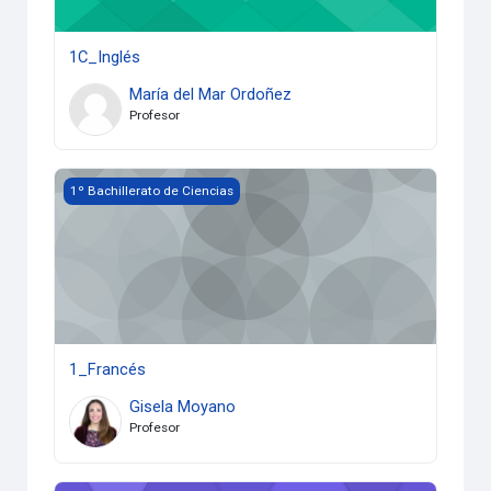
1C_Inglés
María del Mar Ordoñez
Profesor
1_Francés
1º Bachillerato de Ciencias
1_Francés
Gisela Moyano
Profesor