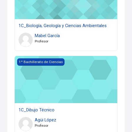
1C_Biología, Geología y Ciencias Ambientales
Mabel García
Profesor
1C_Dibujo Técnico
1º Bachillerato de Ciencias
1C_Dibujo Técnico
Agüi López
Profesor