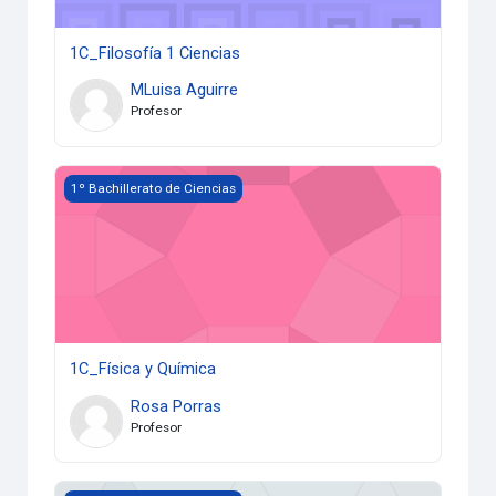
1C_Filosofía 1 Ciencias
MLuisa Aguirre
Profesor
1C_Física y Química
1º Bachillerato de Ciencias
1C_Física y Química
Rosa Porras
Profesor