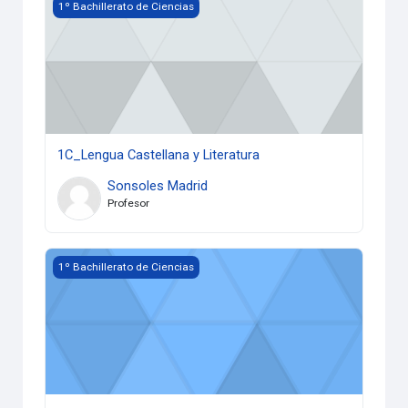
1C_Lengua Castellana y Literatura
1º Bachillerato de Ciencias
1C_Lengua Castellana y Literatura
Sonsoles Madrid
Profesor
1C_Matemáticas I
1º Bachillerato de Ciencias