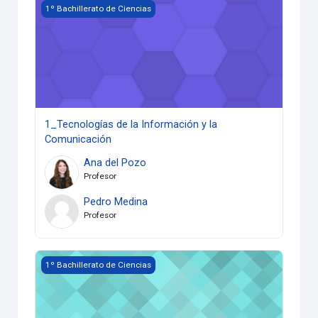
1_Tecnologías de la Información y la Comunicación
1º Bachillerato de Ciencias
1_Tecnologías de la Información y la
Comunicación
Ana del Pozo
Profesor
Pedro Medina
Profesor
1C_Biología, Geología y Ciencias Ambientales
1º Bachillerato de Ciencias