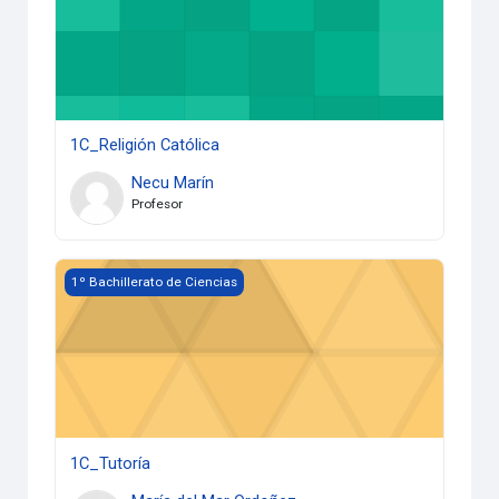
1C_Religión Católica
Necu Marín
Profesor
1C_Tutoría
1º Bachillerato de Ciencias
1C_Tutoría