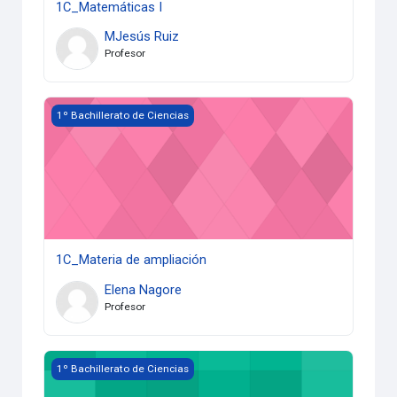
1C_Matemáticas I
MJesús Ruiz
Profesor
1C_Materia de ampliación
1º Bachillerato de Ciencias
1C_Materia de ampliación
Elena Nagore
Profesor
1C_Religión Católica
1º Bachillerato de Ciencias