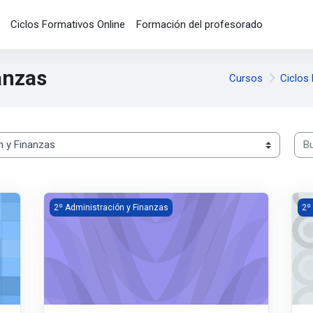
Ciclos Formativos Online
Formación del profesorado
anzas
Cursos
Ciclos
Bus
Gestión de Recursos Humanos
Ges
2º Administración y Finanzas
2º