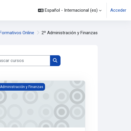
Español - Internacional ‎(es)‎
Acceder
 Formativos Online
2º Administración y Finanzas
car cursos
Buscar cursos
tión Financiera
 Administración y Finanzas