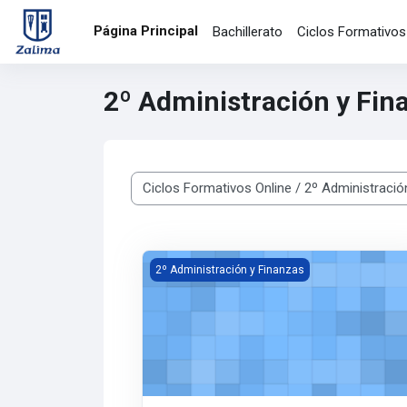
Salta al contenido principal
Página Principal
Bachillerato
Ciclos Formativos
2º Administración y Fin
Categorías
ONL_Contabilidad y Fiscalidad
2º Administración y Finanzas