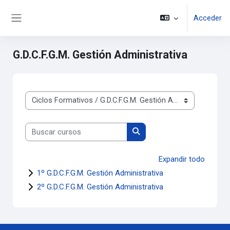
Salta al contenido principal
Acceder
Panel lateral
G.D.C.F.G.M. Gestión Administrativa
Categorías
Buscar cursos
Buscar cursos
Expandir todo
1º G.D.C.F.G.M. Gestión Administrativa
2º G.D.C.F.G.M. Gestión Administrativa